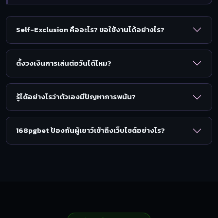
Self-Exclusion คืออะไร? ขอใช้งานได้อย่างไร?
ตั้งวงเงินการเล่นต่อวันได้ไหม?
รู้ได้อย่างไรว่าตัวเองมีปัญหาการพนัน?
168pgbet ป้องกันผู้เยาว์เข้าถึงเว็บไซต์อย่างไร?