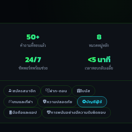
50+
8
คำถามที่ตอบแล้ว
หมวดหมู่หลัก
24/7
<5 นาที
ซัพพอร์ตพร้อมช่วย
เวลาตอบกลับเฉลี่ย
สมัครสมาชิก
ฝาก-ถอน
โบนัส
เกมและกีฬา
ความปลอดภัย
บัญชีผู้ใช้
มือถือและแอป
การพนันอย่างมีความรับผิดชอบ