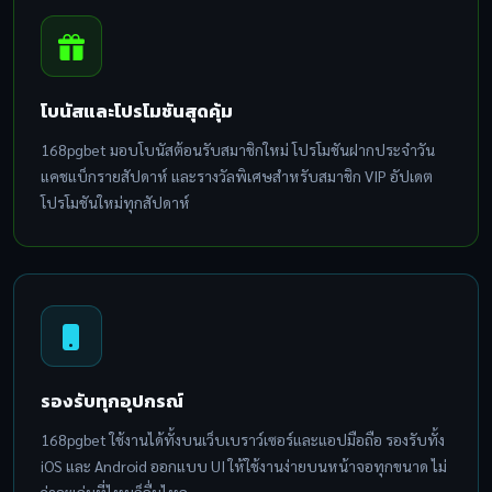
โบนัสและโปรโมชันสุดคุ้ม
168pgbet มอบโบนัสต้อนรับสมาชิกใหม่ โปรโมชันฝากประจำวัน
แคชแบ็กรายสัปดาห์ และรางวัลพิเศษสำหรับสมาชิก VIP อัปเดต
โปรโมชันใหม่ทุกสัปดาห์
รองรับทุกอุปกรณ์
168pgbet ใช้งานได้ทั้งบนเว็บเบราว์เซอร์และแอปมือถือ รองรับทั้ง
iOS และ Android ออกแบบ UI ให้ใช้งานง่ายบนหน้าจอทุกขนาด ไม่