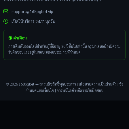
support@168pgbet.vip
เปิดให้บริการ 24/7 ทุกวัน
🔞 คำเตือน
การเดิมพันออนไลน์สำหรับผู้ที่มีอายุ 20 ปีขึ้นไปเท่านั้น กรุณาเล่นอย่างมีความ
รับผิดชอบและอยู่ในขอบเขตงบประมาณที่กำหนด
© 2026 168pgbet — สงวนลิขสิทธิ์ทุกประการ |
นโยบายความเป็นส่วนตัว
|
ข้อ
กำหนดและเงื่อนไข
|
การพนันอย่างมีความรับผิดชอบ